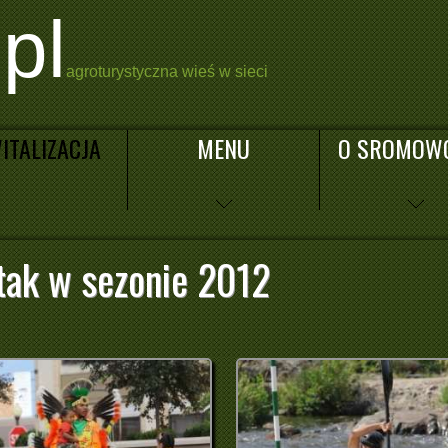
pl
agroturystyczna wieś w sieci
ITALIZACJA
MENU
O SROMOW
ptak w sezonie 2012