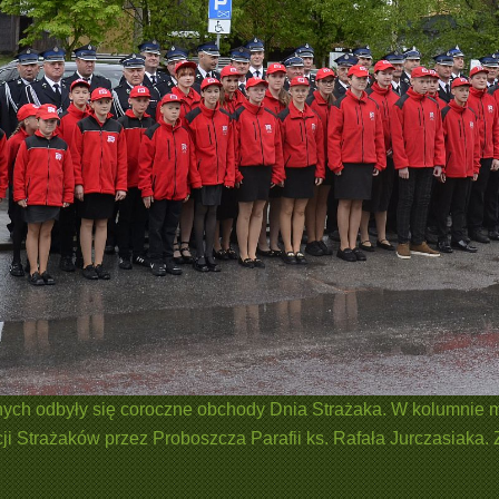
ch odbyły się coroczne obchody Dnia Strażaka. W kolumnie ma
cji Strażaków przez Proboszcza Parafii ks. Rafała Jurczasiak