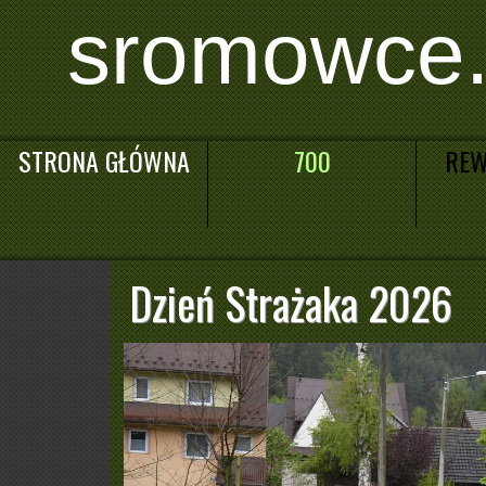
sromowce.
STRONA GŁÓWNA
700
REW
Dzień Strażaka 2026