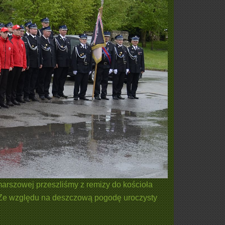
rszowej przeszliśmy z remizy do kościoła
a. Ze względu na deszczową pogodę uroczysty