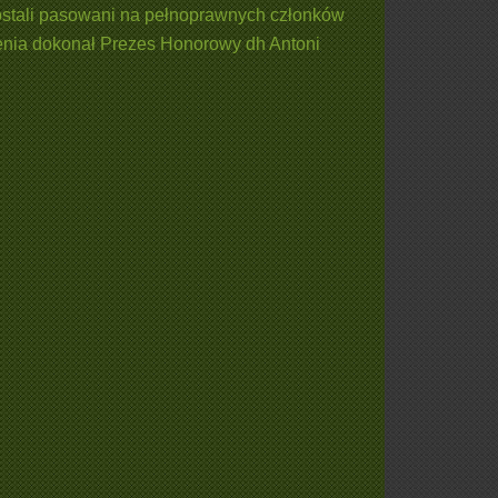
zostali pasowani na pełnoprawnych członków
nia dokonał Prezes Honorowy dh Antoni