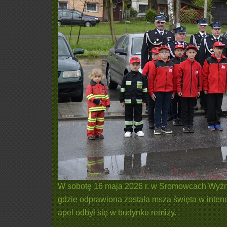
W sobotę 16 maja 2026 r. w Sromowcach Wyżny
gdzie odprawiona została msza święta w inten
apel odbył się w budynku remizy.